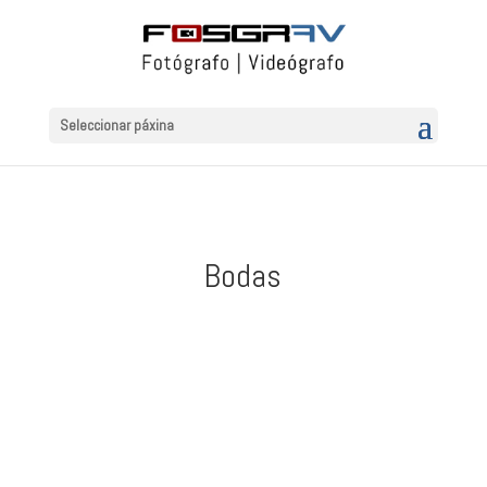
Ir
ao
contido
Seleccionar páxina
Bodas